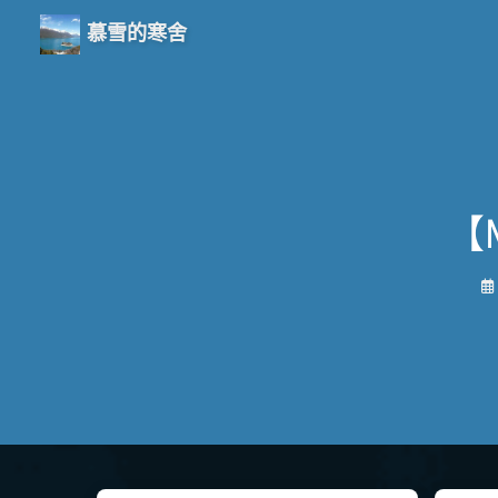
慕雪的寒舍
【