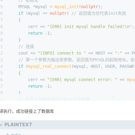
65
4
// 初始化
66
//关闭数据库客户端连接，销毁句柄：
5
    MYSQL *mysql = 
mysql_init
(
nullptr
);
67
void
mysql_close
(MYSQL *mysql)
6
if
 (mysql == 
nullptr
) 
// 返回值为空代表init失败
68
7
    { 
69
//获取mysql接口执行错误原因
8
        cerr << 
"[ERR] init mysql handle failed!\n"
;
70
const
char
 *
mysql_error
(MYSQL *mysql)
9
return
-1
; 
10
    }
11
// 连接
12
    cout << 
"[INFO] connect to "
 << HOST << 
":"
 << P
13
// 第一个参数为输出型参数。返回值为MYSQL的起始地址，如
14
if
 (
mysql_real_connect
(mysql, HOST, USER, PASSWD
15
    {
16
        cerr << 
"[ERR] mysql connect error: "
 << 
mys
17
return
-1
;
18
    }
19
// 配置为和数据库同步的utf8字符集
20
mysql_set_character_set
(mysql, 
"utf8"
);
译执行，成功链接上了数据库
21
// 到这里就已经成功了
22
    cout << 
"[INFO] mysql database connect success!"
PLAINTEXT
23