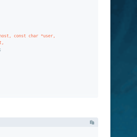
host, 
const
char
 *user, 
t, 
; 
 *csname)