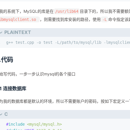
1
g++ test.cpp -o test -lmysqlclient
25
//mysql--初始化完成的句柄
26
//csname--字符集名称，通常："utf8" 
我的系统下，MySQL的库是在
目录下的，所以我不需要额
/usr/lib64
27
//返回值：成功返回0， 失败返回非0
28
，则需要找到库安装的路径，使用
命令指定该
ibmysqlclient.so
-L
29
//选择操作的数据库
PLAINTEXT
30
int
mysql_select_db
(MYSQL *mysql, 
const
char
 *db)
31
//mysql--初始化完成的句柄
1
g++ test.cpp -o test -L/path/to/mysql/lib -lmysqlclie
32
//db-----要切换选择的数据库名称
33
//返回值：成功返回0， 失败返回非0
34
.代码
35
//执行sql语句
36
int
mysql_query
(MYSQL *mysql, 
const
char
 *stmt_str)
始写代码，一步一步认识mysql的各个接口
37
//mysql--初始化完成的句柄
38
//stmt_str--要执行的sql语句
.1 连接数据库
39
//返回值：成功返回0， 失败返回非0
40
为我的数据库都是默认的环境，所以不需要账户的密码，按如下宏定义一
41
//保存查询结果到本地
42
MYSQL_RES *
mysql_store_result
(MYSQL *mysql)
C
43
//mysql--初始化完成的句柄
44
//返回值：成功返回结果集的指针， 失败返回NULL