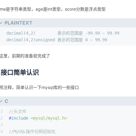
中第一个id的类型是int，并设置为了
，每次插入数据
auto_increment
ame是字符串类型，age是int类型，score分数是浮点类型
PLAINTEXT
1
decimal(4,2)         表示的范围是 -99.99 ~ 99.99
2
decimal(4,2)unsigned 表示的范围是 0 ~ 99.99
这里，前期的准备就完成了
2.接口简单认识
照注释，简单认识一下mysql库的一些接口
C
1
//头文件
2
#
include
<mysql/mysql.h>
3