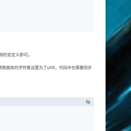
刚的宏定义即可。
数据库的字符集设置为了utf8，代码中也需要同步
针数组 row[0]-第0列 row[1]-第1列
数据