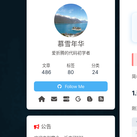
慕雪年华
爱折腾的代码初学者
文章
标签
分类
486
80
24
简
Follow Me
刚
公告