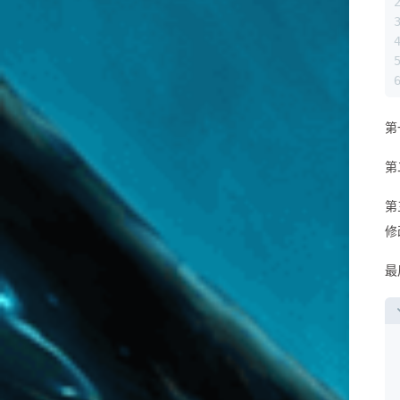
第
第
第
修
最