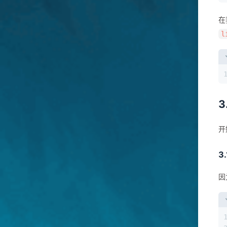
在
l
3
开
3
因