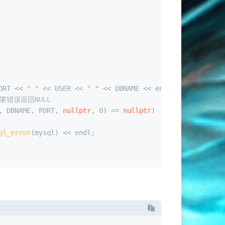
 
ORT << 
" "
 << USER << 
" "
 << DBNAME << endl;
果错误返回NULL
, DBNAME, PORT, 
nullptr
, 
0
) == 
nullptr
) 
ql_error
(mysql) << endl; 
 << endl; 