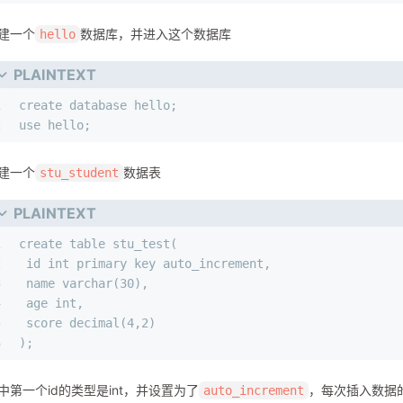
1
mysql -uroot;
建一个
数据库，并进入这个数据库
hello
PLAINTEXT
1
create database hello;
2
use hello;
建一个
数据表
stu_student
PLAINTEXT
1
create table stu_test(
2
 id int primary key auto_increment,
3
 name varchar(30),
4
 age int,
5
 score decimal(4,2)
6
);