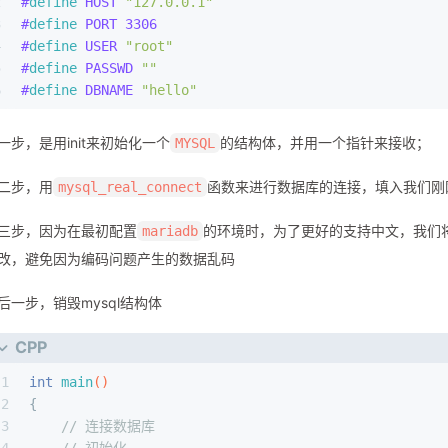
1
#
include
<mysql/mysql.h>
45
2
#
define
 HOST 
"127.0.0.1"
46
//获取结果集中的行数与列数
3
#
define
 PORT 3306
47
uint64_t
mysql_num_rows
(MYSQL_RES *result)
；
4
#
define
 USER 
"root"
48
//result--保存到本地的结果集地址
5
#
define
 PASSWD 
""
49
//返回值：结果集中数据的条数；
6
#
define
 DBNAME 
"hello"
50
unsigned
int
mysql_num_fields
(MYSQL_RES *result)
51
//result--保存到本地的结果集地址
一步，是用init来初始化一个
的结构体，并用一个指针来接收；
MYSQL
52
//返回值：结果集中每一条数据的列数；
53
二步，用
函数来进行数据库的连接，填入我们刚
mysql_real_connect
54
//遍历结果集
55
MYSQL_ROW 
mysql_fetch_row
(MYSQL_RES *result)
三步，因为在最初配置
的环境时，为了更好的支持中文，我们将
mariadb
56
//result--保存到本地的结果集地址
57
//返回值：实际上是一个char **的指针，将每一条数据做成了字符串指
改，避免因为编码问题产生的数据乱码
58
//并且这个接口会保存当前读取结果位置，每次获取的都是下一条
59
后一步，销毁mysql结构体
60
61
//释放结果集
CPP
62
void
mysql_free_result
(MYSQL_RES *result)
1
int
main
()
63
//result--保存到本地的结果集地址
2
{
64
//返回值：void 
3
// 连接数据库