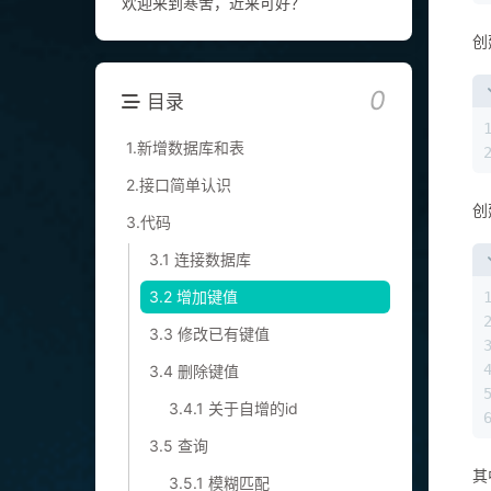
欢迎来到寒舍，近来可好？
创
0
目录
1.新增数据库和表
2.接口简单认识
3.代码
创
3.1 连接数据库
3.2 增加键值
3.3 修改已有键值
3.4 删除键值
3.4.1 关于自增的id
3.5 查询
3.5.1 模糊匹配