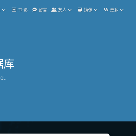
档
书·影
留言
友人
镜像
更多
据库
QL