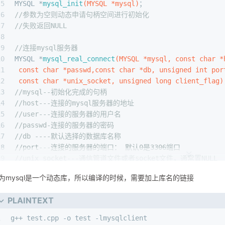
4
//MySQL操作句柄初始化
5
MYSQL *
mysql_init
(MYSQL *mysql)
；
6
//参数为空则动态申请句柄空间进行初始化
7
//失败返回NULL
8
9
//连接mysql服务器
10
MYSQL *
mysql_real_connect
(MYSQL *mysql, 
const
char
 *
11
const
char
 *passwd,
const
char
 *db, 
unsigned
int
 por
12
const
char
 *unix_socket, 
unsigned
long
 client_flag)
13
//mysql--初始化完成的句柄
14
//host---连接的mysql服务器的地址
15
//user---连接的服务器的用户名
16
//passwd-连接的服务器的密码
17
//db ----默认选择的数据库名称
18
//port---连接的服务器的端口： 默认0是3306端口
19
//unix_socket---通信管道文件或者socket文件，通常置NULL 
20
//client_flag---客户端标志位，通常置0 
为mysql是一个动态库，所以编译的时候，需要加上库名的链接
21
//返回值：成功返回句柄，失败返回NULL
22
PLAINTEXT
23
//设置当前客户端的字符集
24
int
mysql_set_character_set
(MYSQL *mysql, 
const
char