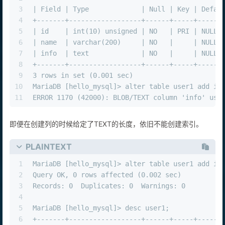
2
+-------+------------------+------+-----+------
3
| Field | Type             | Null | Key | Defau
4
+-------+------------------+------+-----+------
5
| id    | int(10) unsigned | NO   | PRI | NULL 
6
| name  | varchar(200)     | NO   |     | NULL 
7
| info  | text             | NO   |     | NULL 
8
+-------+------------------+------+-----+------
9
3 rows in set (0.001 sec)
10
MariaDB [hello_mysql]> alter table user1 add in
11
ERROR 1170 (42000): BLOB/TEXT column 'info' use
即便在创建列的时候给定了TEXT的长度，依旧不能创建索引。
PLAINTEXT
1
MariaDB [hello_mysql]> alter table user1 add in
2
Query OK, 0 rows affected (0.002 sec)
3
Records: 0  Duplicates: 0  Warnings: 0
4
5
MariaDB [hello_mysql]> desc user1;