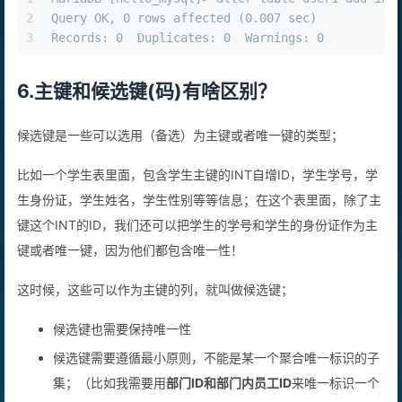
1
MariaDB [hello_mysql]> alter table user1 add ind
2
Query OK, 0 rows affected (0.007 sec)
3
Records: 0  Duplicates: 0  Warnings: 0
6.主键和候选键(码)有啥区别？
候选键是一些可以选用（备选）为主键或者唯一键的类型；
比如一个学生表里面，包含学生主键的INT自增ID，学生学号，学
生身份证，学生姓名，学生性别等等信息；在这个表里面，除了主
键这个INT的ID，我们还可以把学生的学号和学生的身份证作为主
键或者唯一键，因为他们都包含唯一性！
这时候，这些可以作为主键的列，就叫做候选键；
候选键也需要保持唯一性
候选键需要遵循最小原则，不能是某一个聚合唯一标识的子
集；（比如我需要用
部门ID和部门内员工ID
来唯一标识一个