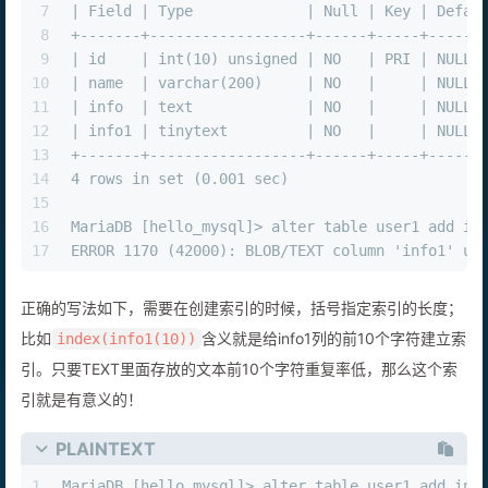
6
+-------+------------------+------+-----+------
7
| Field | Type             | Null | Key | Defau
8
+-------+------------------+------+-----+------
9
| id    | int(10) unsigned | NO   | PRI | NULL 
10
| name  | varchar(200)     | NO   |     | NULL 
11
| info  | text             | NO   |     | NULL 
12
| info1 | tinytext         | NO   |     | NULL 
13
+-------+------------------+------+-----+------
14
4 rows in set (0.001 sec)
15
16
MariaDB [hello_mysql]> alter table user1 add in
17
ERROR 1170 (42000): BLOB/TEXT column 'info1' us
正确的写法如下，需要在创建索引的时候，括号指定索引的长度；
比如
含义就是给info1列的前10个字符建立索
index(info1(10))
引。只要TEXT里面存放的文本前10个字符重复率低，那么这个索
引就是有意义的！
PLAINTEXT