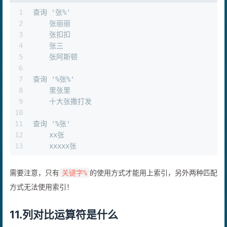
PLAINTEXT
1
查询 '张%'
2
    张丽丽
3
    张扣扣
4
    张三
5
    张阿斯顿
6
7
查询 '%张%'
8
    里张里
9
    十大张撒打发
10
11
查询 '%张'
12
    xx张
13
    xxxxx张
需要注意，只有
的使用方式才能用上索引，另外两种匹配
关键字%
方式无法使用索引！
11.列对比运算符是什么