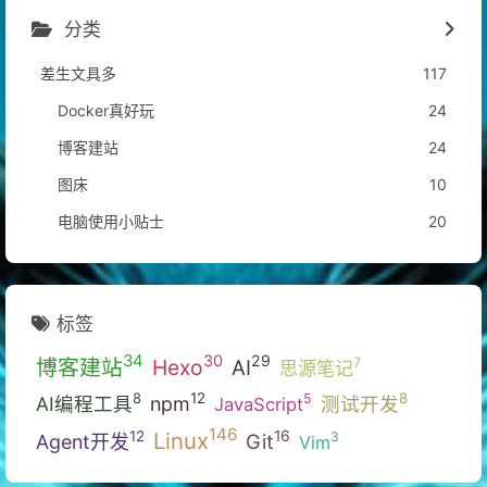
分类
差生文具多
117
Docker真好玩
24
博客建站
24
图床
10
电脑使用小贴士
20
标签
34
30
29
博客建站
Hexo
7
AI
思源笔记
12
8
8
5
AI编程工具
npm
测试开发
JavaScript
146
Linux
16
12
3
Git
Agent开发
Vim