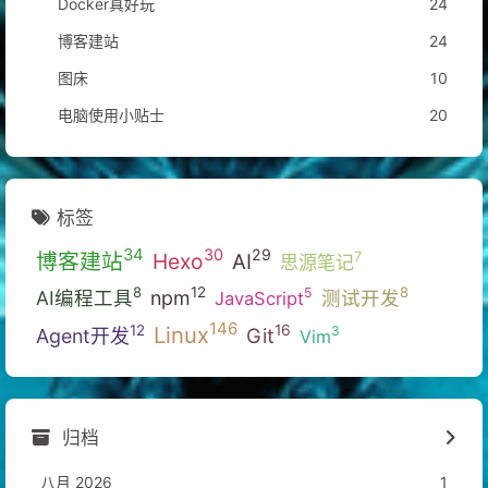
Docker真好玩
24
博客建站
24
图床
10
电脑使用小贴士
20
标签
34
30
29
博客建站
Hexo
7
AI
思源笔记
12
8
8
5
AI编程工具
npm
测试开发
JavaScript
146
Linux
16
12
3
Git
Agent开发
Vim
归档
八月 2026
1